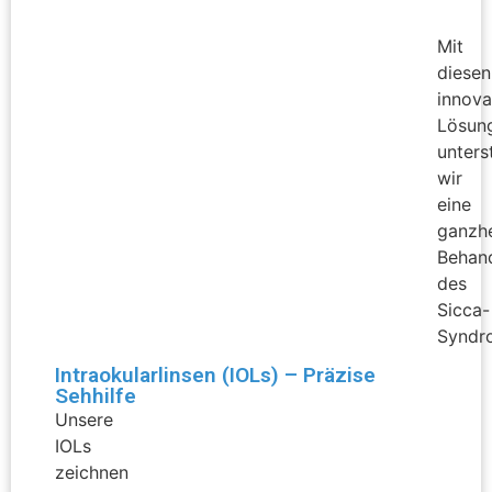
Mit
diesen
innova
Lösun
unters
wir
eine
ganzhe
Behan
des
Sicca-
Syndr
Intraokularlinsen (IOLs) – Präzise
Sehhilfe
Unsere
IOLs
zeichnen