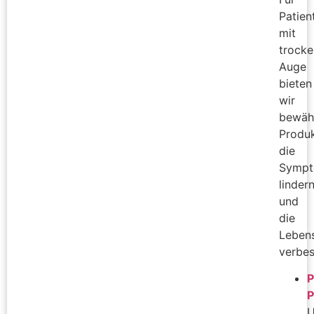
Patien
mit
trock
Auge
bieten
wir
bewäh
Produk
die
Symp
linder
und
die
Lebens
verbes
P
P
U