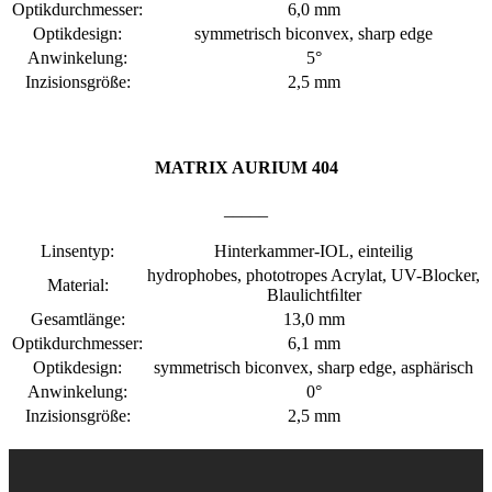
Optikdurchmesser:
6,0 mm
Optikdesign:
symmetrisch biconvex, sharp edge
Anwinkelung:
5°
Inzisionsgröße:
2,5 mm
MATRIX AURIUM 404
_____
Linsentyp:
Hinterkammer-IOL, einteilig
hydrophobes, phototropes Acrylat, UV-Blocker,
Material:
Blaulichtﬁlter
Gesamtlänge:
13,0 mm
Optikdurchmesser:
6,1 mm
Optikdesign:
symmetrisch biconvex, sharp edge, asphärisch
Anwinkelung:
0°
Inzisionsgröße:
2,5 mm